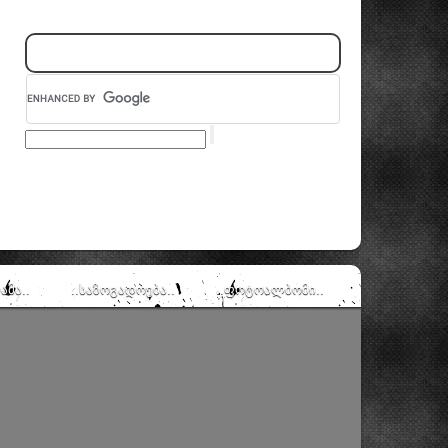
ამა..
..საზოგადოება..
..ფოტოალბომი..