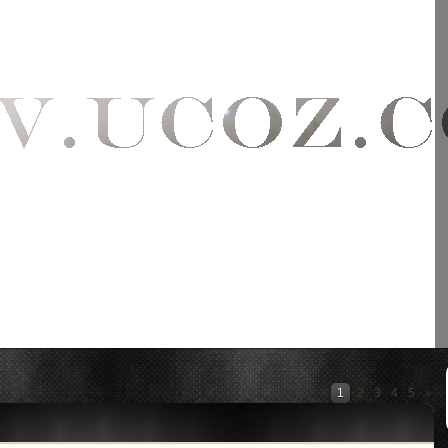
1
2
3
4
5
»